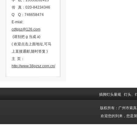
手 机：13533262415
传 真：020-84234346
Q Q：746658474
E-mial:
cdtgsz@126.com
(请别把 g 当成 a)
( 欢迎点击上面地址,可马
上直接通邮,随时答复 )
主 页：
http://www.38gzsz.com.cn/
插脚灯头量规
灯头、
版权所有：广州市索
欢迎您的到来，您是