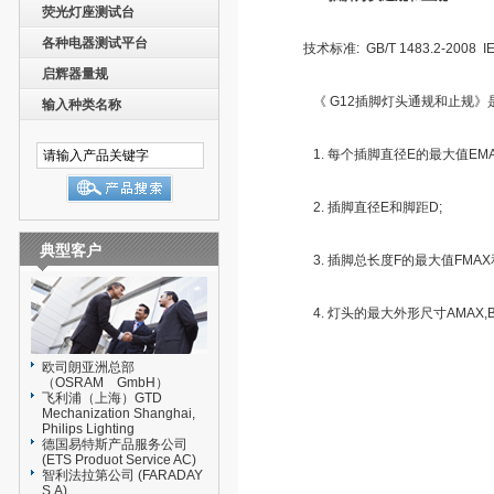
荧光灯座测试台
各种电器测试平台
技术标准: GB/T 1483.2-2008 IEC
启辉器量规
《 G12插脚灯头通规和止规》
输入种类名称
1. 每个插脚直径E的最大值EMA
2. 插脚直径E和脚距D;
典型客户
3. 插脚总长度F的最大值FMAX
4. 灯头的最大外形尺寸AMAX,
欧司朗亚洲总部
（OSRAM GmbH）
飞利浦（上海）GTD
Mechanization Shanghai,
Philips Lighting
德国易特斯产品服务公司
(ETS Produot Service AC)
智利法拉第公司 (FARADAY
S.A)