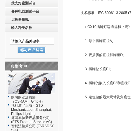
荧光灯座测试台
各种电器测试平台
技术标准: IEC 60061-3:2005 (7
启辉器量规
《 GX10插脚灯端通规和止规》
输入种类名称
1. 每个插脚直径A;
2. 双插脚的直径和脚距D;
典型客户
3. 插脚总长度F1;
4. 插脚的嵌入长度F2和直径E
5. 定位键的最大尺寸及角度位
欧司朗亚洲总部
（OSRAM GmbH）
飞利浦（上海）GTD
Mechanization Shanghai,
Philips Lighting
德国易特斯产品服务公司
(ETS Produot Service AC)
智利法拉第公司 (FARADAY
S.A)