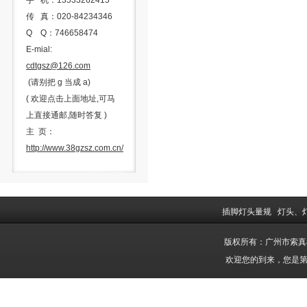
手 机：13533262415
传 真：020-84234346
Q Q：746658474
E-mial:
cdtgsz@126.com
(请别把 g 当成 a)
( 欢迎点击上面地址,可马
上直接通邮,随时答复 )
主 页：
http://www.38gzsz.com.cn/
插脚灯头量规
灯头、
版权所有：广州市索
欢迎您的到来，您是