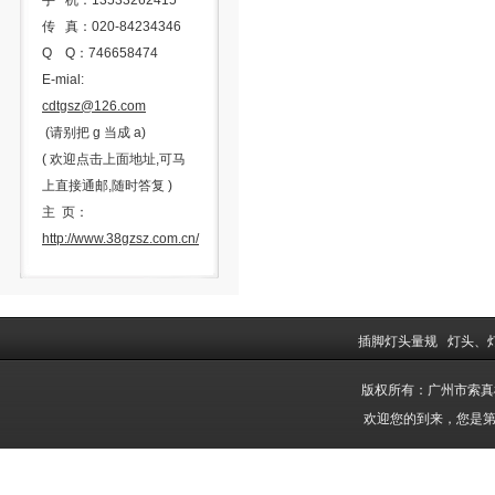
手 机：13533262415
传 真：020-84234346
Q Q：746658474
E-mial:
cdtgsz@126.com
(请别把 g 当成 a)
( 欢迎点击上面地址,可马
上直接通邮,随时答复 )
主 页：
http://www.38gzsz.com.cn/
插脚灯头量规
灯头、
版权所有：广州市索
欢迎您的到来，您是