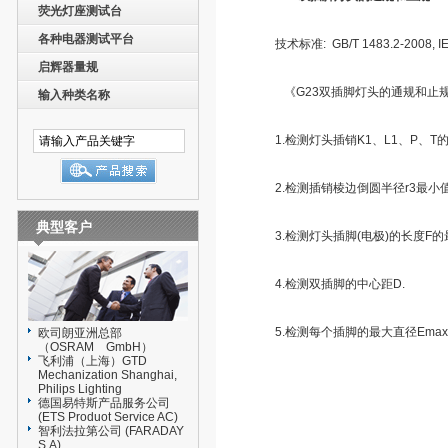
荧光灯座测试台
各种电器测试平台
技术标准: GB/T 1483.2-2008, IEC
启辉器量规
《G23双插脚灯头的通规和止规
输入种类名称
1.检测灯头插销K1、L1、P、T
2.检测插销棱边倒圆半径r3最小值
典型客户
3.检测灯头插脚(电极)的长度F
4.检测双插脚的中心距D.
5.检测每个插脚的最大直径Emax
欧司朗亚洲总部
（OSRAM GmbH）
飞利浦（上海）GTD
Mechanization Shanghai,
Philips Lighting
德国易特斯产品服务公司
(ETS Produot Service AC)
智利法拉第公司 (FARADAY
S.A)