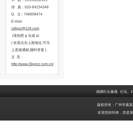
手 机：13533262415
传 真：020-84234346
Q Q：746658474
E-mial:
cdtgsz@126.com
(请别把 g 当成 a)
( 欢迎点击上面地址,可马
上直接通邮,随时答复 )
主 页：
http://www.38gzsz.com.cn/
插脚灯头量规
灯头、
版权所有：广州市索
欢迎您的到来，您是