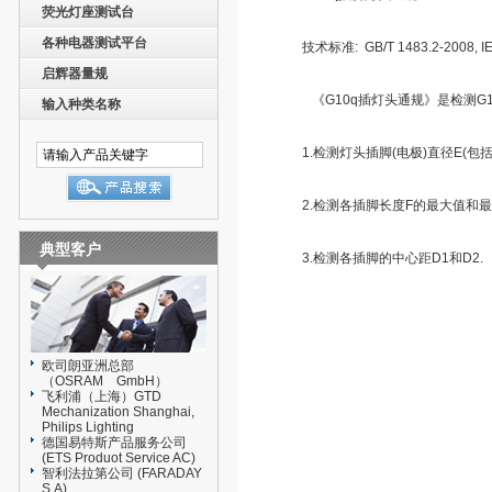
荧光灯座测试台
各种电器测试平台
技术标准: GB/T 1483.2-2008, IEC
启辉器量规
《G10q插灯头通规》是检测G1
输入种类名称
1.检测灯头插脚(电极)直径E(包括
2.检测各插脚长度F的最大值和最
典型客户
3.检测各插脚的中心距D1和D2.
欧司朗亚洲总部
（OSRAM GmbH）
飞利浦（上海）GTD
Mechanization Shanghai,
Philips Lighting
德国易特斯产品服务公司
(ETS Produot Service AC)
智利法拉第公司 (FARADAY
S.A)