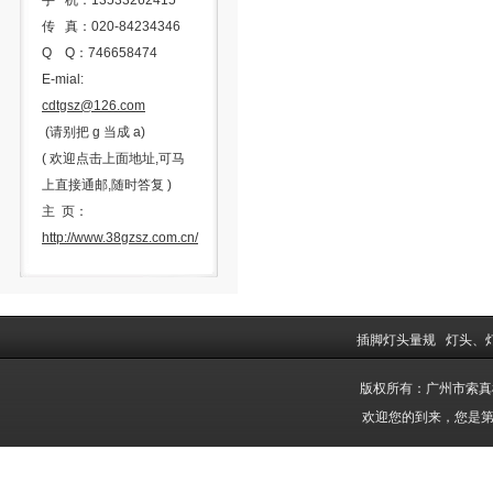
手 机：13533262415
传 真：020-84234346
Q Q：746658474
E-mial:
cdtgsz@126.com
(请别把 g 当成 a)
( 欢迎点击上面地址,可马
上直接通邮,随时答复 )
主 页：
http://www.38gzsz.com.cn/
插脚灯头量规
灯头、
版权所有：广州市索
欢迎您的到来，您是