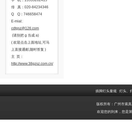
手 机：13533262415
传 真：020-84234346
Q Q：746658474
E-mial:
cdtgsz@126.com
(请别把 g 当成 a)
( 欢迎点击上面地址,可马
上直接通邮,随时答复 )
主 页：
http://www.38gzsz.com.cn/
插脚灯头量规
灯头、
版权所有：广州市索
欢迎您的到来，您是