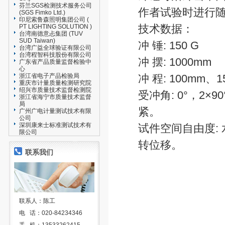
芬兰SGS检测技术服务公司
作者试验时进行
(SGS Fimko Ltd.)
印尼索鲁森照明集团公司 (
技术数据：
PT LIGHTING SOLUTION )
台湾南德意忐集团 (TUV
SUD Taiwan)
冲 锤: 150 G
台湾广益全球验证有限公司
台湾程智科技股份有限公司
冲 摆: 1000mm
广东省产品质量监督检验中
心
浙江省电子产品检验局
冲 程: 100mm、
重庆市计量质量检测研究院
绍兴市质量技术监督检测院
受冲角: 0°，2×
浙江省海宁市质量技术监督
局
紧。
广州广电计量测试技术有限
公司
深圳康来士标准测试技术有
试件空间自由度: 
限公司
转位移。
联系我们
联系人：陈工
电 话：020-84234346