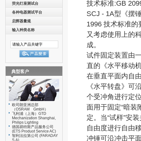
技术标准:GB 2099.1
荧光灯座测试台
SCJ - 1A型《
各种电器测试平台
启辉器量规
1996 技术标准
输入种类名称
又考虑使用上的
成。
试件固定装置由
直的《水平移动机
典型客户
在垂直平面内自由
《水平转盘》可沿圆
个受冲角进行定位
欧司朗亚洲总部
面用于固定“暗装
（OSRAM GmbH）
飞利浦（上海）GTD
定。当“试样”安装
Mechanization Shanghai,
Philips Lighting
自由度进行自由
德国易特斯产品服务公司
(ETS Produot Service AC)
智利法拉第公司 (FARADAY
冲锤可沿冲击平
S.A)