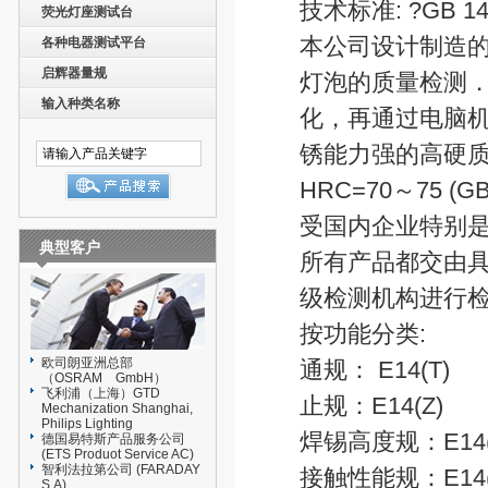
技术标准: ?GB 1483
荧光灯座测试台
本公司设计制造的
各种电器测试平台
启辉器量规
灯泡的质量检测．
输入种类名称
化，再通过电脑
锈能力强的高硬质
HRC=70～75 (
受国内企业特别是
典型客户
所有产品都交由具
级检测机构进行
按功能分类:
欧司朗亚洲总部
通规： E14(T)
（OSRAM GmbH）
飞利浦（上海）GTD
止规：E14(Z)
Mechanization Shanghai,
Philips Lighting
焊锡高度规：E14(
德国易特斯产品服务公司
(ETS Produot Service AC)
智利法拉第公司 (FARADAY
接触性能规：E14(
S.A)