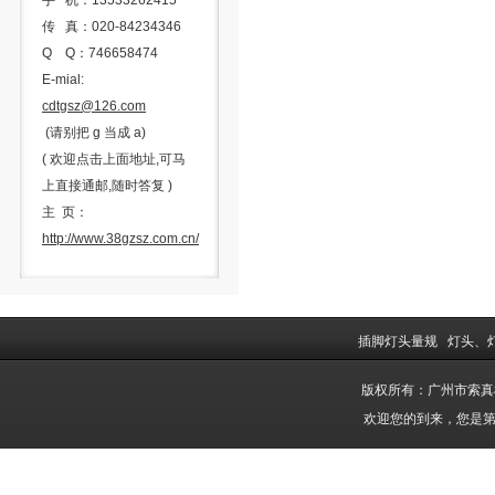
手 机：13533262415
传 真：020-84234346
Q Q：746658474
E-mial:
cdtgsz@126.com
(请别把 g 当成 a)
( 欢迎点击上面地址,可马
上直接通邮,随时答复 )
主 页：
http://www.38gzsz.com.cn/
插脚灯头量规
灯头、
版权所有：广州市索
欢迎您的到来，您是